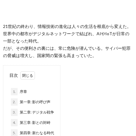
ト
A
ウ
E
21世紀の終わり、情報技術の進化は人々の生活を根底から変えた。
世界中の都市がデジタルネットワークで結ばれ、AIやIoTが日常の
ェ
E
一部となった時代。
だが、その便利さの裏には、常に危険が潜んでいる。サイバー犯罪
ア
の脅威は増大し、国家間の緊張も高まっていた。
L
目次
R
1.
序章
W
2.
第一章: 影の呼び声
3.
第二章: デジタル戦争
X
4.
第三章: 影との対峙
5.
第四章: 新たなる時代
Wind