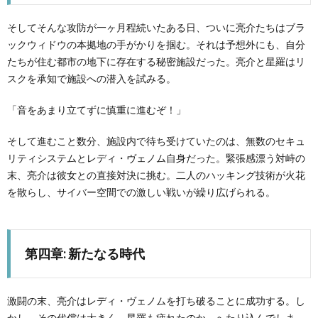
そしてそんな攻防が一ヶ月程続いたある日、ついに亮介たちはブラ
ックウィドウの本拠地の手がかりを掴む。それは予想外にも、自分
たちが住む都市の地下に存在する秘密施設だった。亮介と星羅はリ
スクを承知で施設への潜入を試みる。
「音をあまり立てずに慎重に進むぞ！」
そして進むこと数分、施設内で待ち受けていたのは、無数のセキュ
リティシステムとレディ・ヴェノム自身だった。緊張感漂う対峙の
末、亮介は彼女との直接対決に挑む。二人のハッキング技術が火花
を散らし、サイバー空間での激しい戦いが繰り広げられる。
第四章: 新たなる時代
激闘の末、亮介はレディ・ヴェノムを打ち破ることに成功する。し
かし、その代償は大きく、星羅も疲れたのか、へたり込んでしま