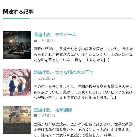
関連する記事
長編小説 – デスゲーム
2025.03.19
薄暗い部屋に、目覚めたときの静寂が広がっていた。 天井か
ら吊るされた裸電球の光が、冷たいコンクリートの床に不規
則な影を落としている。 目をこすりながら[…]
短編小説 – 大きな桜の木の下で
2025.03.29
春の訪れを告げるように、満開の桜が青空を背景にその美し
さを広げていた。風がそっと吹くたびに、淡いピンクの花び
らが舞い落ち、まるで雪のように地面を彩る。[…]
短編小説 – 地球消滅
2025.03.21
太陽が地平線に沈み、空が深い藍色に染まる頃、世界の終焉
を告げる鐘が鳴り響いた。その音は人々の心に直接響き渡
り、誰もがその意味を直感的に理解した。 科学[…]