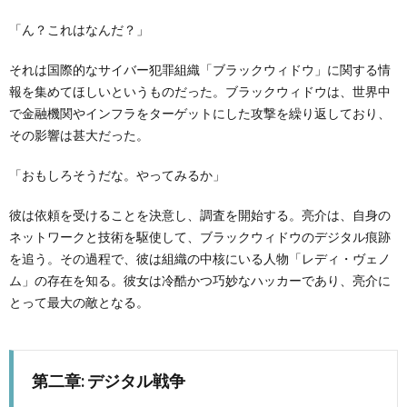
「ん？これはなんだ？」
機
Roo
それは国際的なサイバー犯罪組織「ブラックウィドウ」に関する情
器
報を集めてほしいというものだった。ブラックウィドウは、世界中
で金融機関やインフラをターゲットにした攻撃を繰り返しており、
その影響は甚大だった。
「おもしろそうだな。やってみるか」
彼は依頼を受けることを決意し、調査を開始する。亮介は、自身の
ネットワークと技術を駆使して、ブラックウィドウのデジタル痕跡
を追う。その過程で、彼は組織の中核にいる人物「レディ・ヴェノ
ム」の存在を知る。彼女は冷酷かつ巧妙なハッカーであり、亮介に
とって最大の敵となる。
第二章: デジタル戦争