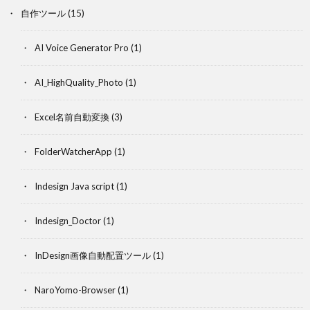
自作ツール
(15)
AI Voice Generator Pro
(1)
AI_HighQuality_Photo
(1)
Excel名前自動変換
(3)
FolderWatcherApp
(1)
Indesign Java script
(1)
Indesign_Doctor
(1)
InDesign画像自動配置ツール
(1)
NaroYomo-Browser
(1)