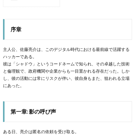
W
序章
W
パ
主人公、佐藤亮介は、このデジタル時代における最前線で活躍する
ハッカーである。
彼は「シャドウ」というコードネームで知られ、その卓越した技術
ソ
と倫理観で、政府機関や企業からも一目置かれる存在だった。しか
し、彼の活動には常にリスクが伴い、彼自身もまた、狙われる立場
コ
にあった。
ン
小
第一章: 影の呼び声
周
説
雑
辺
記
Chat
ある日、亮介は匿名の依頼を受け取る。