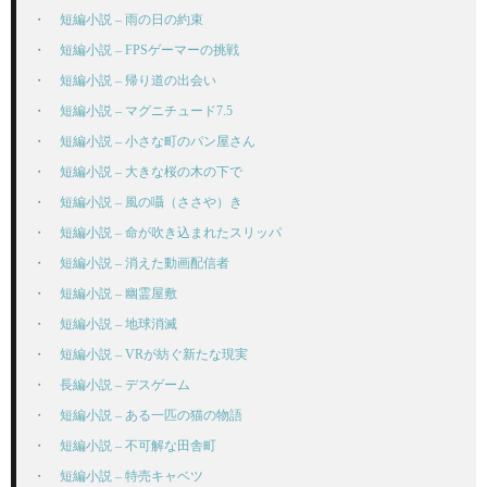
短編小説 – 雨の日の約束
短編小説 – FPSゲーマーの挑戦
短編小説 – 帰り道の出会い
短編小説 – マグニチュード7.5
短編小説 – 小さな町のパン屋さん
短編小説 – 大きな桜の木の下で
短編小説 – 風の囁（ささや）き
短編小説 – 命が吹き込まれたスリッパ
短編小説 – 消えた動画配信者
短編小説 – 幽霊屋敷
短編小説 – 地球消滅
短編小説 – VRが紡ぐ新たな現実
長編小説 – デスゲーム
短編小説 – ある一匹の猫の物語
短編小説 – 不可解な田舎町
短編小説 – 特売キャベツ