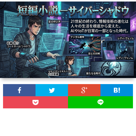
ー
A
ル
A
F
I
I
I
N
Y