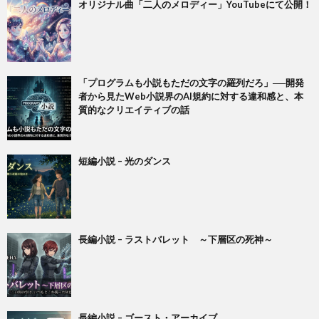
オリジナル曲「二人のメロディー」YouTubeにて公開！
「プログラムも小説もただの文字の羅列だろ」──開発
者から見たWeb小説界のAI規約に対する違和感と、本
質的なクリエイティブの話
短編小説 – 光のダンス
長編小説 – ラストバレット ～下層区の死神～
長編小説 – ゴースト・アーカイブ