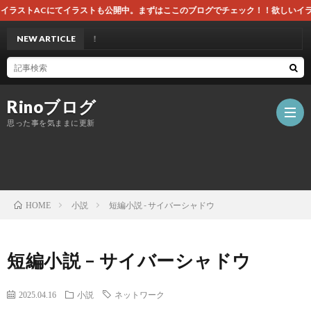
公開中。まずはここのブログでチェック！！欲しいイラストがあれば無料でダウンロー
Tubeにて公開！
NEW ARTICLE
Rinoブログ
思った事を気ままに更新
ホ
小説
短編小説 - サイバーシャドウ
HOME
ー
自
短編小説 – サイバーシャドウ
ム
作
2025.04.16
小説
ネットワーク
ツ