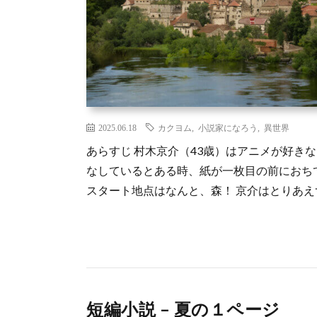
2025.06.18
カクヨム
,
小説家になろう
,
異世界
あらすじ 村木京介（43歳）はアニメが好き
なしているとある時、紙が一枚目の前におち
スタート地点はなんと、森！ 京介はとりあえず
短編小説 – 夏の１ページ