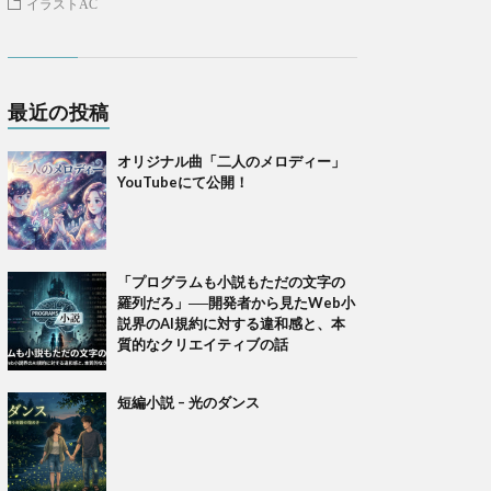
イラストAC
最近の投稿
オリジナル曲「二人のメロディー」
YouTubeにて公開！
「プログラムも小説もただの文字の
羅列だろ」──開発者から見たWeb小
説界のAI規約に対する違和感と、本
質的なクリエイティブの話
短編小説 – 光のダンス