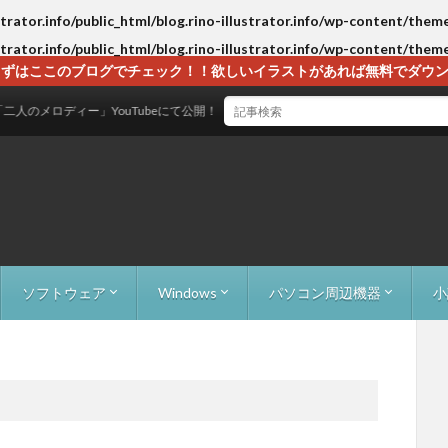
strator.info/public_html/blog.rino-illustrator.info/wp-content/them
strator.info/public_html/blog.rino-illustrator.info/wp-content/them
ずはここのブログでチェック！！欲しいイラストがあれば無料でダウンロー
ィー」YouTubeにて公開！
ソフトウェア
Windows
パソコン周辺機器
小
）
成）
監視）
）
物パズル）
e Avoid（ブロック避け）
00F（ローグライクRPG）
Adobe Acrobat
Adobe Creative Cloud
EaseUS Todo PCTrans
Everything
LINE（コメント欄広告の削除）
LM Studio活用術
RecoveryFox AI
WordPress
XAMPP
Windows10/11でアイコンのちらつきの対処
Windows7からWindows10へのアップグ
外付けHDD
ケーブル関係