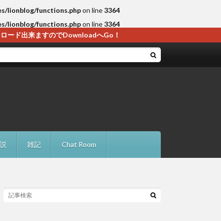
es/lionblog/functions.php
on line
3364
es/lionblog/functions.php
on line
3364
ド出来ますのでDownloadへGo！
説
雑記
Chat Room
・解決法
レードに失敗の確認点と対処法