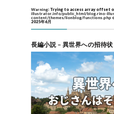
Warning
: Trying to access array offset o
illustrator.info/public_html/blog.rino-ill
content/themes/lionblog/functions.php
o
2025年6月
長編小説 – 異世界への招待