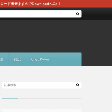
ド出来ますのでDownloadへGo！
説
雑記
Chat Room
・解決法
レードに失敗の確認点と対処法