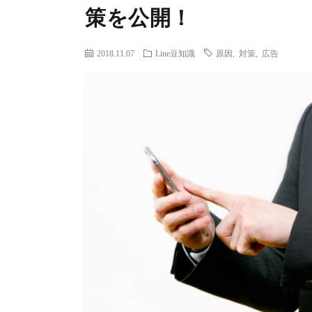
策を公開！
2018.11.07
Line豆知識
原因
,
対策
,
広告