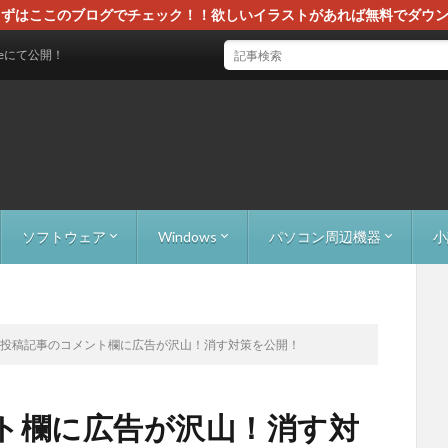
ずはここのブログでチェック！！欲しいイラストがあれば無料でダウンロー
！
ソフトウェア
Windows
パソコン周辺機器
小
）
成）
監視）
）
物パズル）
e Avoid（ブロック避け）
00F（ローグライクRPG）
Adobe Acrobat
Adobe Creative Cloud
EaseUS Todo PCTrans
Everything
LINE（コメント欄広告の削除）
LM Studio活用術
RecoveryFox AI
WordPress
XAMPP
Windows10/11でアイコンのちらつきの対処
Windows7からWindows10へのアップグ
外付けHDD
ケーブル関係
NE投稿記事のコメント欄に広告が沢山！消す対策を公開！
ント欄に広告が沢山！消す対