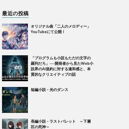
最近の投稿
オリジナル曲「二人のメロディー」
YouTubeにて公開！
「プログラムも小説もただの文字の
羅列だろ」──開発者から見たWeb小
説界のAI規約に対する違和感と、本
質的なクリエイティブの話
短編小説 – 光のダンス
長編小説 – ラストバレット ～下層
区の死神～