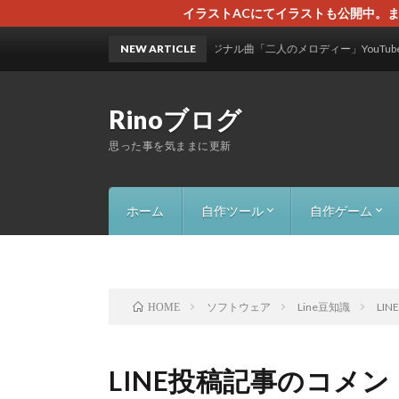
イラストACにてイラストも公開中。ま
NEW ARTICLE
オリジナル曲「二人のメロディー」YouTubeにて公開
Rinoブログ
思った事を気ままに更新
ホーム
自作ツール
自作ゲーム
画像一括抽出ツール
Excel名前自動変換（５字取７字取
AI HighQuality Photo（高画質化）
AI Voice Generator Pro（音声作
FolderWatcherApp（フォルダー
InDesign_Doctor（救急箱ツール）
InDesignPDF&画像自動配置ツール
InDesign Java script
NaroYomo-Browser（縦書き）
YouTube-Browser（広告削除）
カラーパレットジェネレーター
PC監視・通知ツール（MyMonitor
ボロリス（落ち
Block Puzzl
RTATower1
ソフトウェア
Line豆知識
LI
HOME
LINE投稿記事のコメ