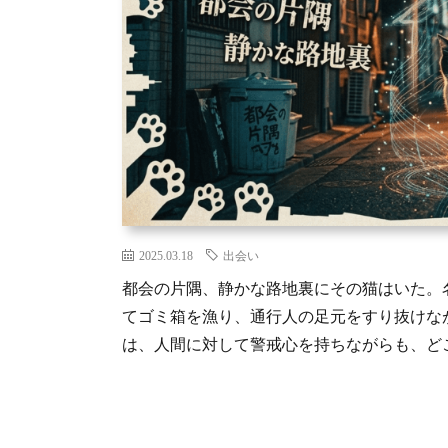
2025.03.18
出会い
都会の片隅、静かな路地裏にその猫はいた。
てゴミ箱を漁り、通行人の足元をすり抜けな
は、人間に対して警戒心を持ちながらも、どこか