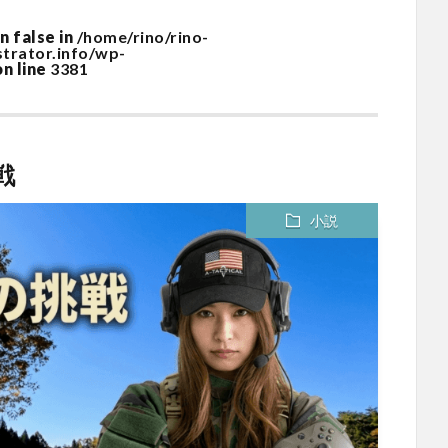
n false in
/home/rino/rino-
ustrator.info/wp-
n line
3381
戦
小説