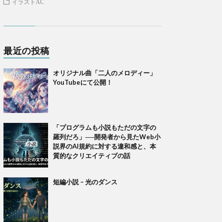
イラストAC
最近の投稿
オリジナル曲「二人のメロディー」
YouTubeにて公開！
「プログラムも小説もただの文字の
羅列だろ」──開発者から見たWeb小
説界のAI規約に対する違和感と、本
質的なクリエイティブの話
短編小説 – 光のダンス