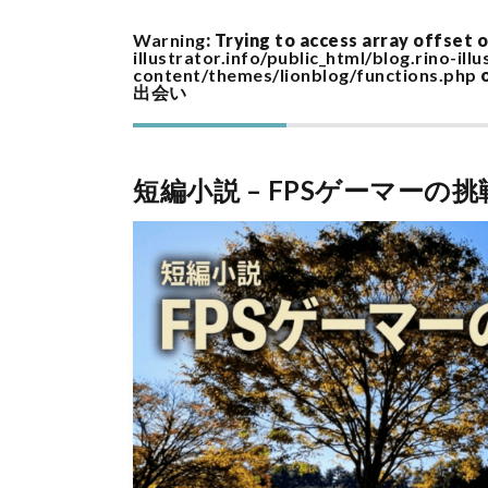
Warning
: Trying to access array offset o
illustrator.info/public_html/blog.rino-ill
content/themes/lionblog/functions.php
o
出会い
短編小説 – FPSゲーマーの挑