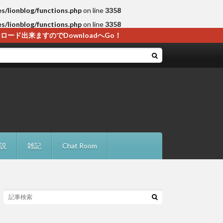
es/lionblog/functions.php
on line
3358
es/lionblog/functions.php
on line
3358
ド出来ますのでDownloadへGo！
説
雑記
Chat Room
・解決法
レードに失敗の確認点と対処法