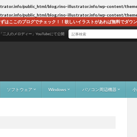
strator.info/public_html/blog.rino-illustrator.info/wp-content/them
strator.info/public_html/blog.rino-illustrator.info/wp-content/them
ずはここのブログでチェック！！欲しいイラストがあれば無料でダウンロー
ィー」YouTubeにて公開！
ソフトウェア
Windows
パソコン周辺機器
小
）
成）
監視）
）
物パズル）
e Avoid（ブロック避け）
00F（ローグライクRPG）
Adobe Acrobat
Adobe Creative Cloud
EaseUS Todo PCTrans
Everything
LINE（コメント欄広告の削除）
LM Studio活用術
RecoveryFox AI
WordPress
XAMPP
Windows10/11でアイコンのちらつきの対処
Windows7からWindows10へのアップグ
外付けHDD
ケーブル関係