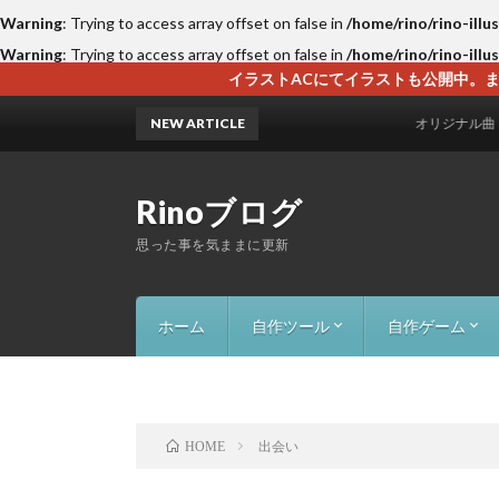
Warning
: Trying to access array offset on false in
/home/rino/rino-illu
Warning
: Trying to access array offset on false in
/home/rino/rino-illu
イラストACにてイラストも公開中。ま
NEW ARTICLE
オリジナル曲「二人のメロデ
Rinoブログ
思った事を気ままに更新
ホーム
自作ツール
自作ゲーム
画像一括抽出ツール
Excel名前自動変換（５字取７字取
AI HighQuality Photo（高画質化）
AI Voice Generator Pro（音声作
FolderWatcherApp（フォルダー
InDesign_Doctor（救急箱ツール）
InDesignPDF&画像自動配置ツール
InDesign Java script
NaroYomo-Browser（縦書き）
YouTube-Browser（広告削除）
カラーパレットジェネレーター
PC監視・通知ツール（MyMonitor
ボロリス（落ち
Block Puzzl
RTATower1
出会い
HOME