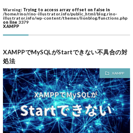
Warning
: Trying to access array offset on false in
ム
作
/home/rino/rino-illustrator.info/public_html/blog.rino-
illustrator.info/wp-content/themes/lionblog/functions.php
on line
3379
XAMPP
ツ
ー
A
XAMPPでMySQLがStartできない不具合の対
ル
A
処法
XAMPP
F
I
I
I