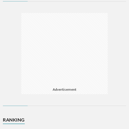
ム
ソ
フ
A
ト
A
ウ
E
ェ
E
ア
Advertisement
L
R
RANKING
W