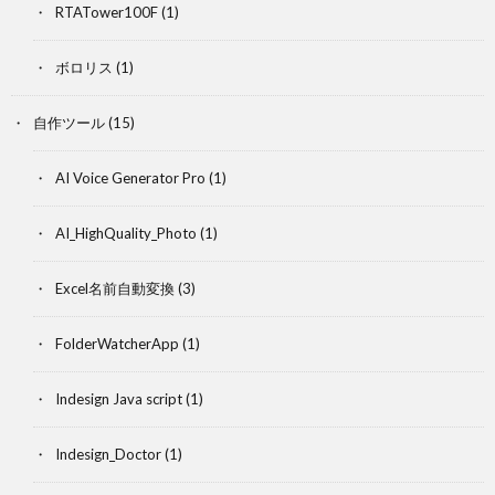
RTATower100F
(1)
ボロリス
(1)
自作ツール
(15)
AI Voice Generator Pro
(1)
AI_HighQuality_Photo
(1)
Excel名前自動変換
(3)
FolderWatcherApp
(1)
Indesign Java script
(1)
Indesign_Doctor
(1)