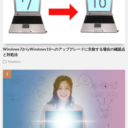
周
説
雑
辺
記
Chat
機
Roo
Windows7からWindows10へのアップグレードに失敗する場合の確認点
器
と対処法
Windows