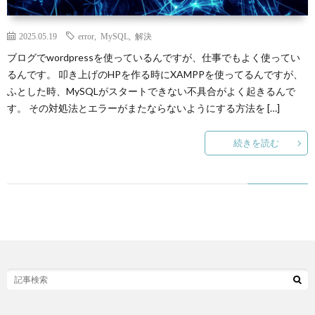
N
2025.05.19
error
,
MySQL
,
解決
Y
ブログでwordpressを使っているんですが、仕事でもよく使ってい
るんです。 叩き上げのHPを作る時にXAMPPを使ってるんですが、
ふとした時、MySQLがスタートできない不具合がよく起きるんで
す。 その対処法とエラーがまたならないようにする方法を […]
P
続きを読む
自
作
ゲ
B
ー
R