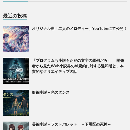
最近の投稿
オリジナル曲「二人のメロディー」YouTubeにて公開！
「プログラムも小説もただの文字の羅列だろ」──開発
者から見たWeb小説界のAI規約に対する違和感と、本
質的なクリエイティブの話
短編小説 – 光のダンス
長編小説 – ラストバレット ～下層区の死神～