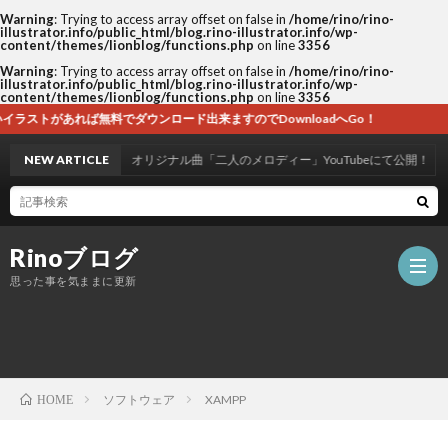
Warning
: Trying to access array offset on false in
/home/rino/rino-
illustrator.info/public_html/blog.rino-illustrator.info/wp-
content/themes/lionblog/functions.php
on line
3356
Warning
: Trying to access array offset on false in
/home/rino/rino-
illustrator.info/public_html/blog.rino-illustrator.info/wp-
content/themes/lionblog/functions.php
on line
3356
でダウンロード出来ますのでDownloadへGo！
NEW ARTICLE
オリジナル曲「二人のメロディー」YouTubeにて公開！
Rinoブログ
思った事を気ままに更新
ホ
ソフトウェア
XAMPP
HOME
ー
自