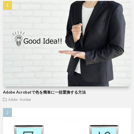
X
Wind
W
W
パ
Adobe Acrobatで色を簡単に一括置換する方法
ソ
Adobe Acrobat
コ
ン
小