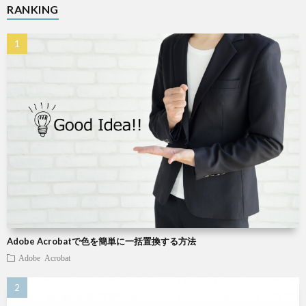
RANKING
X
Wind
W
W
パ
ソ
Adobe Acrobatで色を簡単に一括置換する方法
コ
Adobe Acrobat
ン
小