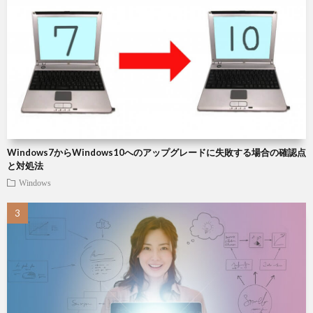
周
説
雑
辺
記
Chat
機
Roo
器
Windows7からWindows10へのアップグレードに失敗する場合の確認点
と対処法
Windows