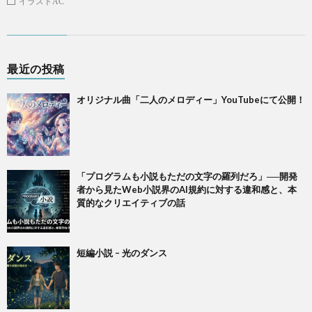
イラストAC
最近の投稿
オリジナル曲「二人のメロディー」YouTubeにて公開！
「プログラムも小説もただの文字の羅列だろ」──開発
者から見たWeb小説界のAI規約に対する違和感と、本
質的なクリエイティブの話
短編小説 – 光のダンス