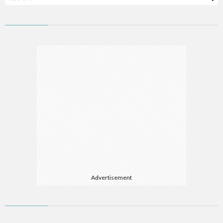
ム
ソ
フ
A
ト
A
ウ
E
ェ
E
ア
L
Advertisement
R
W