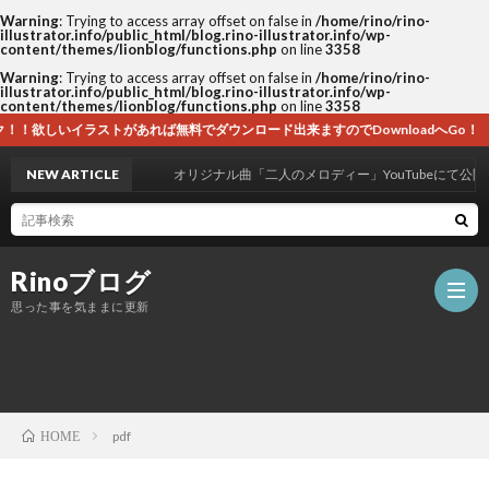
Warning
: Trying to access array offset on false in
/home/rino/rino-
illustrator.info/public_html/blog.rino-illustrator.info/wp-
content/themes/lionblog/functions.php
on line
3358
Warning
: Trying to access array offset on false in
/home/rino/rino-
illustrator.info/public_html/blog.rino-illustrator.info/wp-
content/themes/lionblog/functions.php
on line
3358
あれば無料でダウンロード出来ますのでDownloadへGo！
NEW ARTICLE
オリジナル曲「二人のメロディー」YouTubeにて公開！
Rinoブログ
思った事を気ままに更新
ホ
pdf
HOME
ー
自