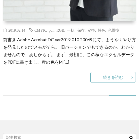
N
Y
2019.02.14
CMYK
,
pdf
,
RGB
,
一括
,
保存
,
変換
,
特色
,
色置換
前書き Adobe Acrobat DC var2019.010.20069にて、ようやくやり方
を発見したのでメモがてら。 旧バージョンでもできるのか、わかり
ませんので、あしからず。 まず、最初に、この様なエクセルデータ
P
をPDFに書き出し、赤の色をM […]
自
続きを読む
作
ゲ
B
ー
R