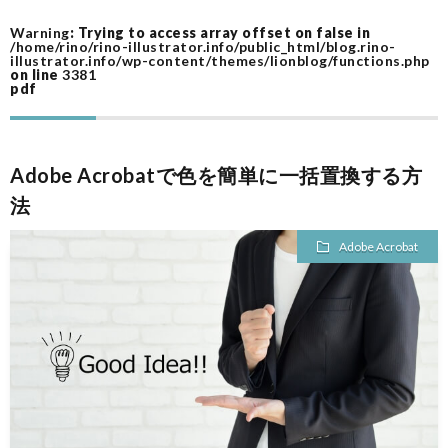
Warning
: Trying to access array offset on false in
ム
作
/home/rino/rino-illustrator.info/public_html/blog.rino-
illustrator.info/wp-content/themes/lionblog/functions.php
on line
3381
pdf
ツ
ー
A
Adobe Acrobatで色を簡単に一括置換する方
ル
A
法
Adobe Acrobat
F
I
I
I