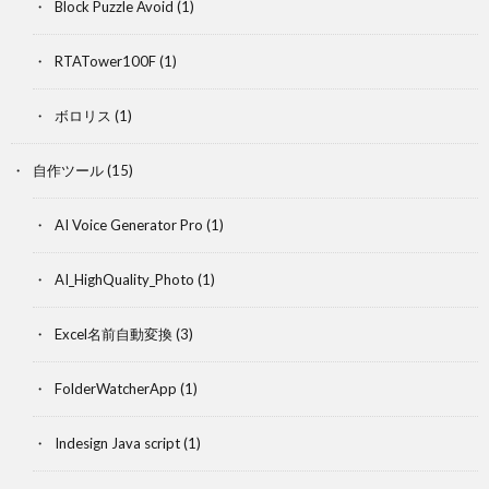
Block Puzzle Avoid
(1)
RTATower100F
(1)
ボロリス
(1)
自作ツール
(15)
AI Voice Generator Pro
(1)
AI_HighQuality_Photo
(1)
Excel名前自動変換
(3)
FolderWatcherApp
(1)
Indesign Java script
(1)