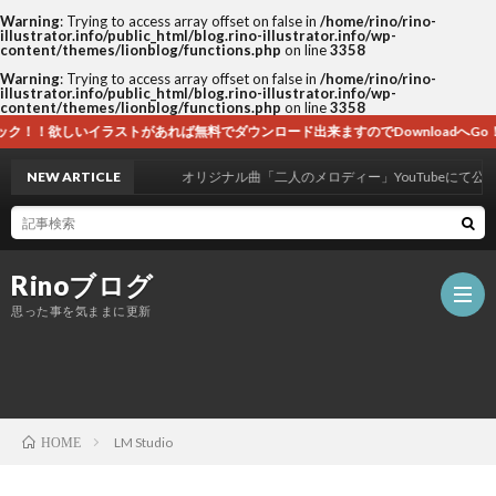
Warning
: Trying to access array offset on false in
/home/rino/rino-
illustrator.info/public_html/blog.rino-illustrator.info/wp-
content/themes/lionblog/functions.php
on line
3358
Warning
: Trying to access array offset on false in
/home/rino/rino-
illustrator.info/public_html/blog.rino-illustrator.info/wp-
content/themes/lionblog/functions.php
on line
3358
トがあれば無料でダウンロード出来ますのでDownloadへGo！
NEW ARTICLE
オリジナル曲「二人のメロディー」YouTubeにて公開！
Rinoブログ
思った事を気ままに更新
ホ
LM Studio
HOME
ー
自