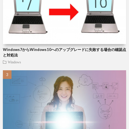
周
説
雑
辺
記
Chat
機
Roo
Windows7からWindows10へのアップグレードに失敗する場合の確認点
器
と対処法
Windows