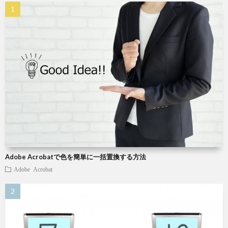
X
Wind
W
W
パ
Adobe Acrobatで色を簡単に一括置換する方法
ソ
Adobe Acrobat
コ
ン
小