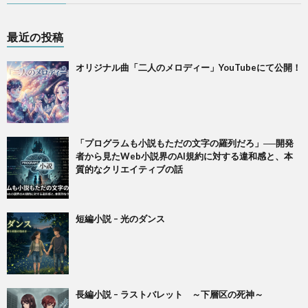
最近の投稿
オリジナル曲「二人のメロディー」YouTubeにて公開！
「プログラムも小説もただの文字の羅列だろ」──開発
者から見たWeb小説界のAI規約に対する違和感と、本
質的なクリエイティブの話
短編小説 – 光のダンス
長編小説 – ラストバレット ～下層区の死神～