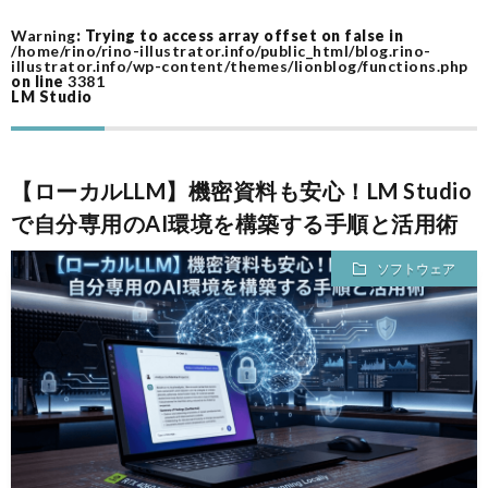
Warning
: Trying to access array offset on false in
ム
作
/home/rino/rino-illustrator.info/public_html/blog.rino-
illustrator.info/wp-content/themes/lionblog/functions.php
on line
3381
LM Studio
ツ
ー
A
【ローカルLLM】機密資料も安心！LM Studio
ル
A
で自分専用のAI環境を構築する手順と活用術
ソフトウェア
F
I
I
I