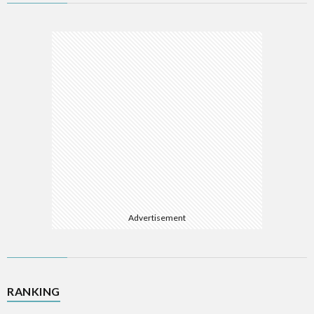
ム
ソ
フ
A
ト
A
ウ
E
ェ
E
ア
Advertisement
L
R
RANKING
W