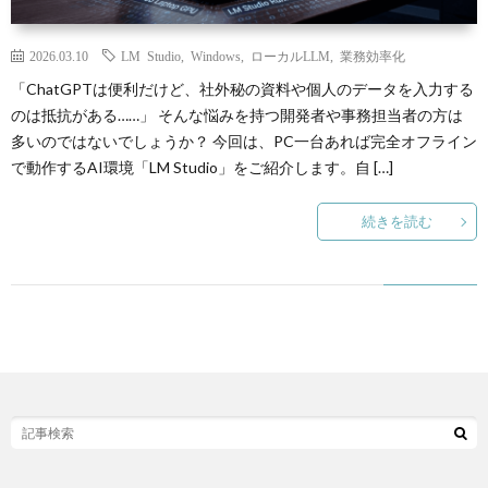
N
2026.03.10
LM Studio
,
Windows
,
ローカルLLM
,
業務効率化
Y
「ChatGPTは便利だけど、社外秘の資料や個人のデータを入力する
のは抵抗がある……」 そんな悩みを持つ開発者や事務担当者の方は
多いのではないでしょうか？ 今回は、PC一台あれば完全オフライン
で動作するAI環境「LM Studio」をご紹介します。自 […]
P
続きを読む
自
作
ゲ
B
ー
R