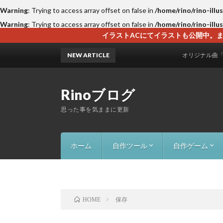
Warning
: Trying to access array offset on false in
/home/rino/rino-illu
Warning
: Trying to access array offset on false in
/home/rino/rino-illu
イラストACにてイラストも公開中。ま
NEW ARTICLE
オリジナル曲「二人のメロ
Rinoブログ
思った事を気ままに更新
ホーム
自作ツール
自作ゲーム
画像一括抽出ツール
Excel名前自動変換（５字取７字取
AI HighQuality Photo（高画質化）
AI Voice Generator Pro（音声作
FolderWatcherApp（フォルダー
InDesign_Doctor（救急箱ツール）
InDesignPDF&画像自動配置ツール
InDesign Java script
NaroYomo-Browser（縦書き）
YouTube-Browser（広告削除）
カラーパレットジェネレーター
PC監視・通知ツール（MyMonitor
ボロリス（落ち
Block Puzzl
RTATower1
保存
HOME