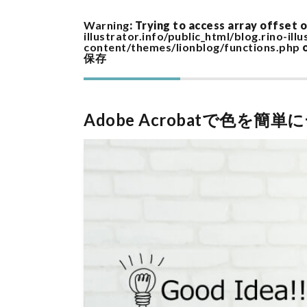
Warning
: Trying to access array offset o
illustrator.info/public_html/blog.rino-ill
content/themes/lionblog/functions.php
o
保存
Adobe Acrobatで色を