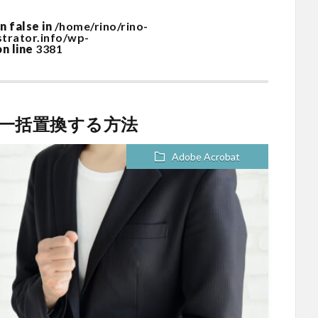
n false in
/home/rino/rino-
ustrator.info/wp-
n line
3381
簡単に一括置換する方法
Adobe Acrobat