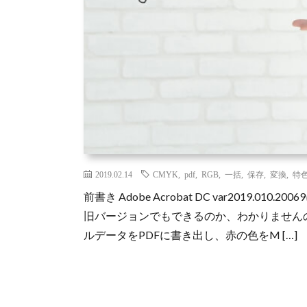
2019.02.14
CMYK
,
pdf
,
RGB
,
一括
,
保存
,
変換
,
特
前書き Adobe Acrobat DC var2019
旧バージョンでもできるのか、わかりません
ルデータをPDFに書き出し、赤の色をM […]