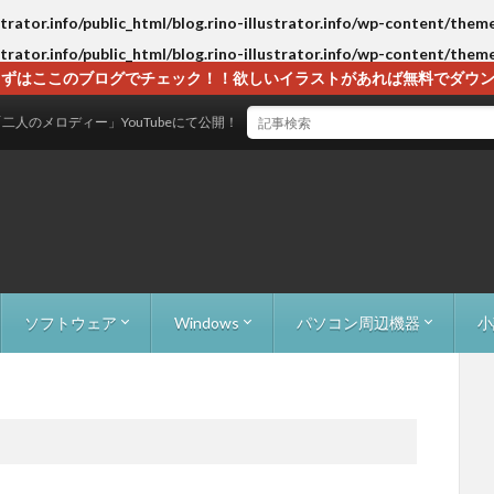
strator.info/public_html/blog.rino-illustrator.info/wp-content/them
strator.info/public_html/blog.rino-illustrator.info/wp-content/them
ずはここのブログでチェック！！欲しいイラストがあれば無料でダウンロー
ディー」YouTubeにて公開！
ソフトウェア
Windows
パソコン周辺機器
小
）
成）
監視）
）
物パズル）
e Avoid（ブロック避け）
00F（ローグライクRPG）
Adobe Acrobat
Adobe Creative Cloud
EaseUS Todo PCTrans
Everything
LINE（コメント欄広告の削除）
LM Studio活用術
RecoveryFox AI
WordPress
XAMPP
Windows10/11でアイコンのちらつきの対処
Windows7からWindows10へのアップグ
外付けHDD
ケーブル関係