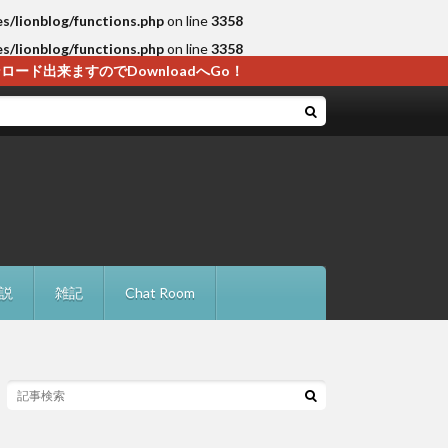
es/lionblog/functions.php
on line
3358
es/lionblog/functions.php
on line
3358
ド出来ますのでDownloadへGo！
説
雑記
Chat Room
・解決法
レードに失敗の確認点と対処法