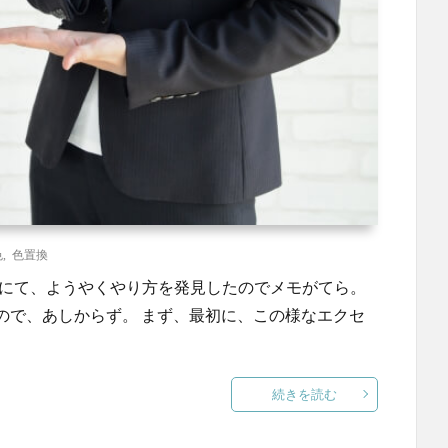
色
,
色置換
.010.20069にて、ようやくやり方を発見したのでメモがてら。
ので、あしからず。 まず、最初に、この様なエクセ
続きを読む