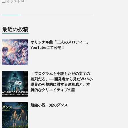
イラストAC
最近の投稿
オリジナル曲「二人のメロディー」
YouTubeにて公開！
「プログラムも小説もただの文字の
羅列だろ」──開発者から見たWeb小
説界のAI規約に対する違和感と、本
質的なクリエイティブの話
短編小説 – 光のダンス