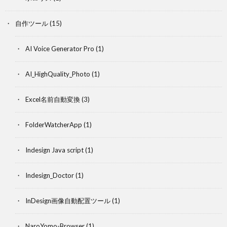
自作ツール
(15)
AI Voice Generator Pro
(1)
AI_HighQuality_Photo
(1)
Excel名前自動変換
(3)
FolderWatcherApp
(1)
Indesign Java script
(1)
Indesign_Doctor
(1)
InDesign画像自動配置ツール
(1)
NaroYomo-Browser
(1)