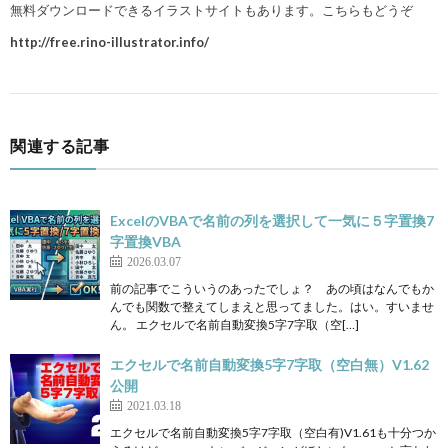
無料ダウンロードできるイラストサイトもあります。こちらもどうぞ
http://free.rino-illustrator.info/
関連する記事
ExcelのVBAで名前の列を選択して一気に５字置換7
字置換VBA
2026.03.07
前の記事でこういうのあったでしょ？ あの頃はなんでもか
んでも関数で整えてしまえと思ってました。はい。すいませ
ん。 エクセルで名前自動変換5字7字取（空[…]
エクセルで名前自動変換5字7字取（空白無）V1.62
公開
2021.03.18
エクセルで名前自動変換5字7字取（空白有)V1.61も十分つか