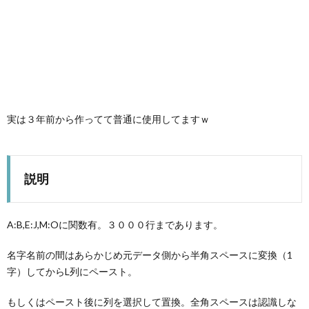
ト
A
ウ
E
ェ
E
ア
実は３年前から作ってて普通に使用してますｗ
L
説明
R
A:B,E:J,M:Oに関数有。３０００行まであります。
W
名字名前の間はあらかじめ元データ側から半角スペースに変換（1
X
字）してからL列にペースト。
もしくはペースト後に列を選択して置換。全角スペースは認識しな
Wind