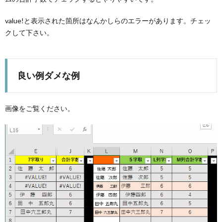
機
Roo
value!と表示された箇所はなんかしらのエラーがあります。チェッ
クして下さい。
器
良い例ダメな例
画像をご覧ください。