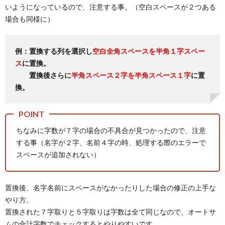
いようになっているので、注意する事。（空白スペースが２つある
場合も同様に）
W
例：置換する列を選択し
空白全角スペースを半角１字スペー
W
ス
に置換。
置換後さらに
半角スペース２字を半角スペース１字
に置
パ
換。
ソ
ちなみに字数が７字の場合の不具合が見つかったので、注意
コ
する事（名字が２字、名前４字の時、処理する際のエラーで
スペースが追加されない）
ン
小
置換後、名字名前にスペースがなかったりした場合の修正の上手な
周
説
雑
やり方。
置換された７字取りと５字取りは字数は全て同じなので、オートサ
辺
記
Chat
ムの合計字数でチェックするとやりやすいです。