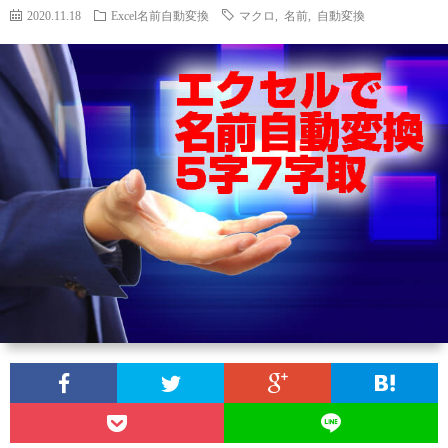
2020.11.18
Excel名前自動変換
マクロ
,
名前
,
自動変換
ー
A
ル
A
F
I
I
I
N
Y