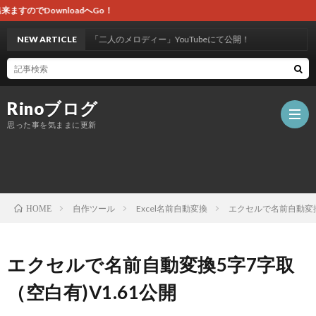
！
オリジナル曲「二人のメロディー」YouTubeにて公開！
NEW ARTICLE
Rinoブログ
思った事を気ままに更新
ホ
自作ツール
Excel名前自動変換
エクセルで名前自動変換
HOME
ー
自
エクセルで名前自動変換5字7字取
ム
作
（空白有)V1.61公開
ツ