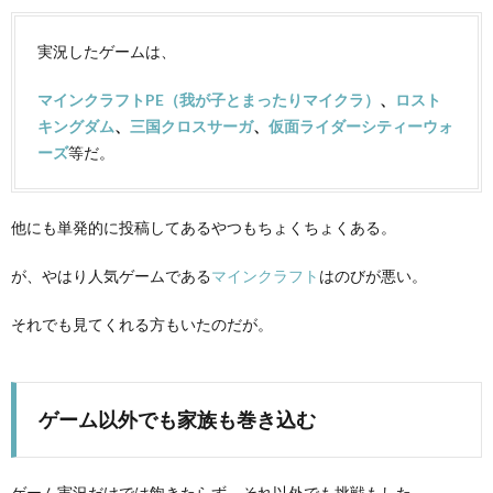
機
Roo
実況したゲームは、
器
マインクラフトPE（我が子とまったりマイクラ）
、
ロスト
キングダム
、
三国クロスサーガ
、
仮面ライダーシティーウォ
ーズ
等
だ。
他にも単発的に投稿してあるやつもちょくちょくある。
が、やはり人気ゲームである
マインクラフト
はのびが悪い。
それでも見てくれる方もいたのだが。
ゲーム以外でも家族も巻き込む
ゲーム実況だけでは飽きたらず、それ以外でも挑戦もした。