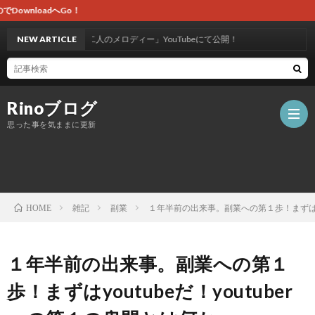
イラス
リジナル曲「二人のメロディー」YouTubeにて公開！
NEW ARTICLE
Rinoブログ
思った事を気ままに更新
ホ
雑記
副業
１年半前の出来事。副業への第１歩！まずはyou
HOME
ー
自
１年半前の出来事。副業への第１
ム
作
歩！まずはyoutubeだ！youtuber
ツ