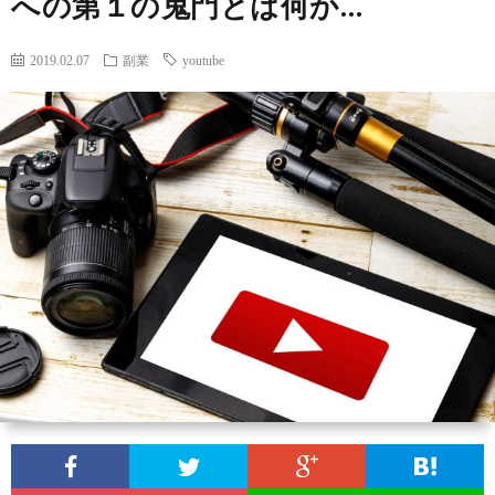
への第１の鬼門とは何か…
ー
A
2019.02.07
副業
youtube
ル
A
F
I
I
I
N
Y