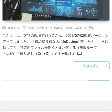
N
Y
2026.01.30
adobe
,
exe化
,
GUI
,
Python
,
tkinter
,
Windows
,
手順
こんにちは、DTPの現場で戦う皆さん。2026/07/02現在バージョン
アップしました。 「締め切り前なのにInDesignが落ちた！」「再起
P
動しても、特定のファイルを開くとまた落ちる（無限ループ）」
「なぜか『取り消し（Ctrl+Z）』が3〜4回しか […]
自
続きを読む
作
ゲ
B
ー
R