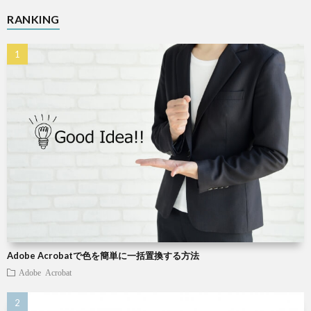
RANKING
X
Wind
W
W
パ
ソ
Adobe Acrobatで色を簡単に一括置換する方法
コ
Adobe Acrobat
ン
小