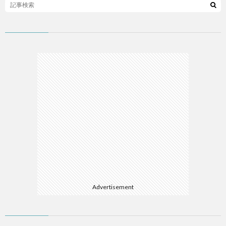
ム
ソ
フ
A
ト
A
ウ
E
ェ
E
ア
L
Advertisement
R
W