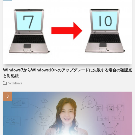
周
説
雑
辺
記
Chat
機
Roo
器
Windows7からWindows10へのアップグレードに失敗する場合の確認点
と対処法
Windows