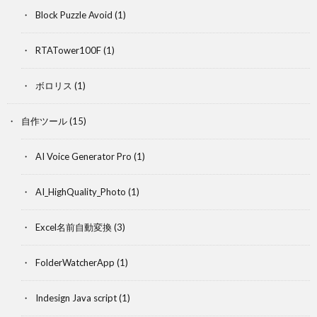
Block Puzzle Avoid
(1)
RTATower100F
(1)
ボロリス
(1)
自作ツール
(15)
AI Voice Generator Pro
(1)
AI_HighQuality_Photo
(1)
Excel名前自動変換
(3)
FolderWatcherApp
(1)
Indesign Java script
(1)