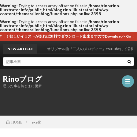
Warning
: Trying to access array offset on false in
/home/rino/rino-
illustrator.info/public_html/blog.rino-illustrator.info/wp-
content/themes/lionblog/functions.php
on line
3358
Warning
: Trying to access array offset on false in
/home/rino/rino-
illustrator.info/public_html/blog.rino-illustrator.info/wp-
content/themes/lionblog/functions.php
on line
3358
あれば無料でダウンロード出来ますのでDownloadへGo！
NEW ARTICLE
オリジナル曲「二人のメロディー」YouTubeにて公開！
Rinoブログ
思った事を気ままに更新
ホ
exe化
HOME
ー
自