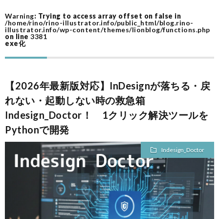
Warning
: Trying to access array offset on false in
ム
作
/home/rino/rino-illustrator.info/public_html/blog.rino-
illustrator.info/wp-content/themes/lionblog/functions.php
on line
3381
exe化
ツ
ー
A
【2026年最新版対応】InDesignが落ちる・戻
ル
A
れない・起動しない時の救急箱
Indesign_Doctor！ 1クリック解決ツールを
F
Pythonで開発
I
Indesign_Doctor
I
I