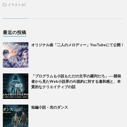
イラストAC
最近の投稿
オリジナル曲「二人のメロディー」YouTubeにて公開！
「プログラムも小説もただの文字の羅列だろ」──開発
者から見たWeb小説界のAI規約に対する違和感と、本
質的なクリエイティブの話
短編小説 – 光のダンス