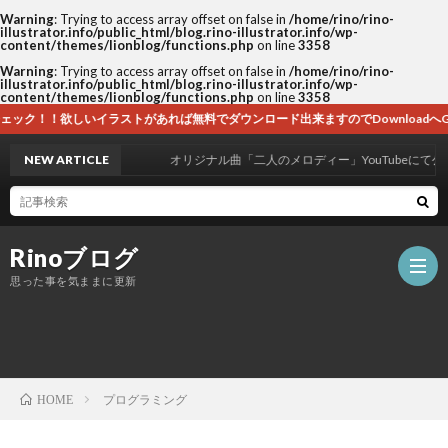
Warning
: Trying to access array offset on false in
/home/rino/rino-
illustrator.info/public_html/blog.rino-illustrator.info/wp-
content/themes/lionblog/functions.php
on line
3358
Warning
: Trying to access array offset on false in
/home/rino/rino-
illustrator.info/public_html/blog.rino-illustrator.info/wp-
content/themes/lionblog/functions.php
on line
3358
ストがあれば無料でダウンロード出来ますのでDownloadへGo！
NEW ARTICLE
オリジナル曲「二人のメロディー」YouTubeにて公開！
Rinoブログ
思った事を気ままに更新
ホ
プログラミング
HOME
ー
自