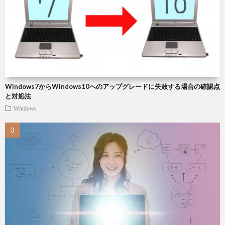
周
説
雑
辺
記
Chat
機
Roo
Windows7からWindows10へのアップグレードに失敗する場合の確認点
器
と対処法
Windows