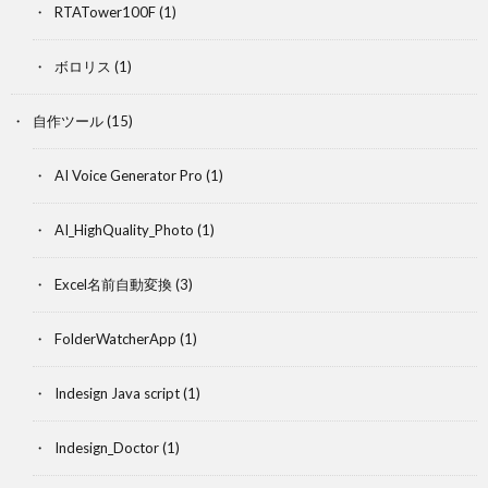
RTATower100F
(1)
ボロリス
(1)
自作ツール
(15)
AI Voice Generator Pro
(1)
AI_HighQuality_Photo
(1)
Excel名前自動変換
(3)
FolderWatcherApp
(1)
Indesign Java script
(1)
Indesign_Doctor
(1)