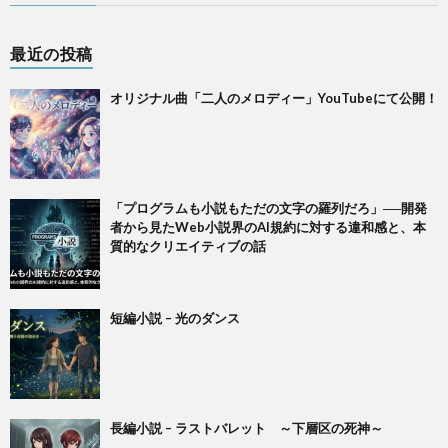
最近の投稿
オリジナル曲「二人のメロディー」YouTubeにて公開！
「プログラムも小説もただの文字の羅列だろ」──開発
者から見たWeb小説界のAI規約に対する違和感と、本
質的なクリエイティブの話
短編小説 – 光のダンス
長編小説 – ラストバレット ～下層区の死神～