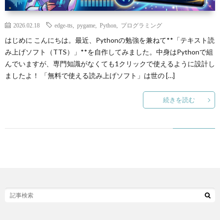
N
2026.02.18
edge-tts
,
pygame
,
Python
,
プログラミング
Y
はじめに こんにちは。最近、Pythonの勉強を兼ねて**「テキスト読
み上げソフト（TTS）」**を自作してみました。中身はPythonで組
んでいますが、専門知識がなくても1クリックで使えるように設計し
ましたよ！ 「無料で使える読み上げソフト」は世の […]
P
続きを読む
自
作
ゲ
B
ー
R