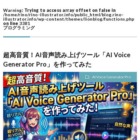
Warning
: Trying to access array offset on false in
ム
作
/home/rino/rino-illustrator.info/public_html/blog.rino-
illustrator.info/wp-content/themes/lionblog/functions.php
on line
3381
プログラミング
ツ
ー
A
超高音質！AI音声読み上げツール「AI Voice
ル
A
Generator Pro」を作ってみた
AI Voice Generator Pro
F
I
I
I