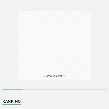
ム
ソ
フ
A
ト
A
ウ
E
ェ
E
ア
Advertisement
L
R
RANKING
W