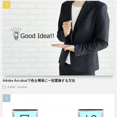
X
Wind
W
W
パ
Adobe Acrobatで色を簡単に一括置換する方法
ソ
Adobe Acrobat
コ
ン
小