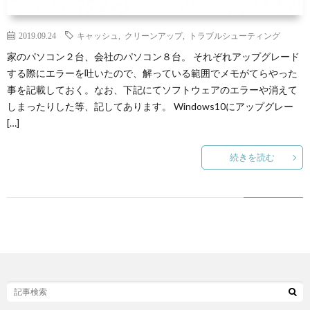
N
2019.09.24
キャッシュ
,
クリーンアップ
,
トラブルシューティング
Y
家のパソコン２台、会社のパソコン８台。 それぞれアップグレード
する際にエラーを吐いたので、解っている範囲でメモがてらやった
事を記載しておく。なお、下記にてソフトウェアのエラーや消えて
しまったりした等、記してあります。 Windows10にアップグレー
[…]
P
続きを読む
自
作
ゲ
B
ー
R