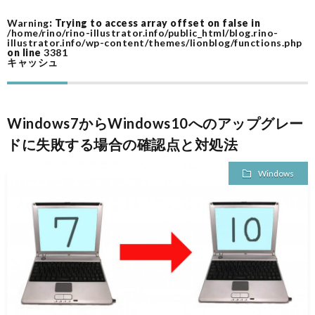
Warning
: Trying to access array offset on false in
ム
作
/home/rino/rino-illustrator.info/public_html/blog.rino-
illustrator.info/wp-content/themes/lionblog/functions.php
on line
3381
キャッシュ
ツ
ー
A
Windows7からWindows10へのアップグレー
ル
A
ドに失敗する場合の確認点と対処法
Windows
F
I
I
I