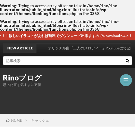
Warning
: Trying to access array offset on false in
/home/rino/rino-
illustrator.info/public_html/blog.rino-illustrator.info/wp-
content/themes/lionblog/functions.php
on line
3358
Warning
: Trying to access array offset on false in
/home/rino/rino-
illustrator.info/public_html/blog.rino-illustrator.info/wp-
content/themes/lionblog/functions.php
on line
3358
があれば無料でダウンロード出来ますのでDownloadへGo！
NEW ARTICLE
オリジナル曲「二人のメロディー」YouTubeにて公開！
Rinoブログ
思った事を気ままに更新
ホ
キャッシュ
HOME
ー
自