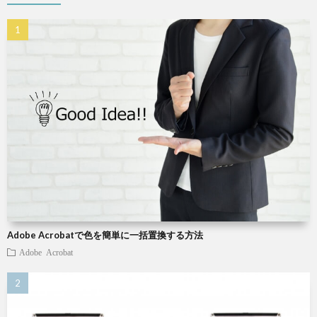
X
Wind
W
W
パ
ソ
Adobe Acrobatで色を簡単に一括置換する方法
Adobe Acrobat
コ
ン
小