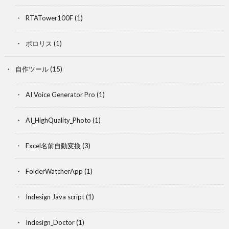
RTATower100F
(1)
ボロリス
(1)
自作ツール
(15)
AI Voice Generator Pro
(1)
AI_HighQuality_Photo
(1)
Excel名前自動変換
(3)
FolderWatcherApp
(1)
Indesign Java script
(1)
Indesign_Doctor
(1)