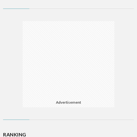
ム
ソ
フ
A
ト
A
ウ
E
ェ
E
ア
L
Advertisement
R
W
RANKING