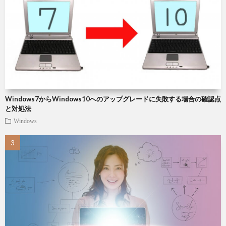
周
説
雑
辺
記
Chat
機
Roo
器
Windows7からWindows10へのアップグレードに失敗する場合の確認点
と対処法
Windows